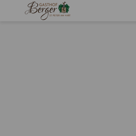
Der Eintrag "offcanvas-col1" existiert
Der Eint
leider nicht.
leider ni