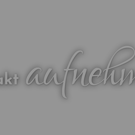
aufneh
akt