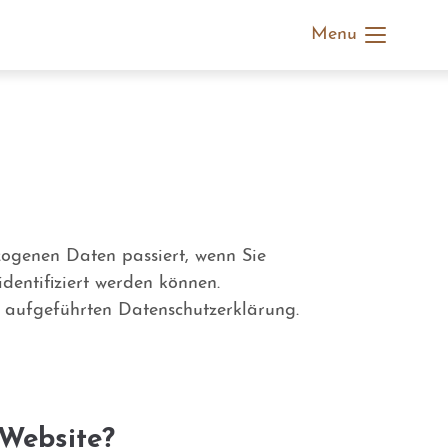
Menu
stiert
Der Eintrag "offcanvas-col4" existiert
leider nicht.
ogenen Daten passiert, wenn Sie
dentifiziert werden können.
 aufgeführten Datenschutzerklärung.
 Website?