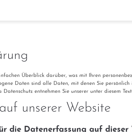
rag "offcanvas-col2" existiert
Der Eintrag "offcanvas-col3" exi
cht.
leider nicht.
ärung
infachen Überblick darüber, was mit Ihren personenbez
gene Daten sind alle Daten, mit denen Sie persönlich i
 Datenschutz entnehmen Sie unserer unter diesem Text
auf unserer Website
für die Datenerfassung auf dieser