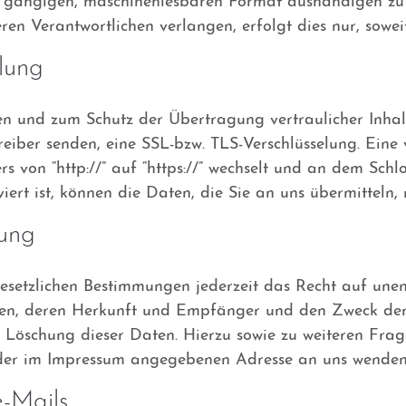
m gängigen, maschinenlesbaren Format aushändigen zu l
n Verantwortlichen verlangen, erfolgt dies nur, soweit
lung
den und zum Schutz der Übertragung vertraulicher Inhal
reiber senden, eine SSL-bzw. TLS-Verschlüsselung. Eine
s von “http://” auf “https://” wechselt und an dem Schl
iert ist, können die Daten, die Sie an uns übermitteln,
hung
etzlichen Bestimmungen jederzeit das Recht auf unent
en, deren Herkunft und Empfänger und den Zweck der
r Löschung dieser Daten. Hierzu sowie zu weiteren F
r der im Impressum angegebenen Adresse an uns wenden
-Mails