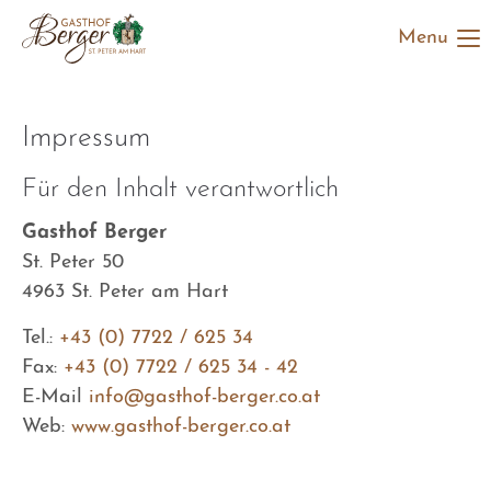
Menu
Der Eintrag "offcanvas-col1" existiert leider nicht.
Der Eintrag "offcanvas-col2" existiert leider nicht.
Impressum
Für den Inhalt verantwortlich
Der Eintrag "offcanvas-col3" existiert leider nicht.
Gasthof Berger
Der Eintrag "offcanvas-col4" existiert leider nicht.
St. Peter 50
4963 St. Peter am Hart
Tel.:
+43 (0) 7722 / 625 34
Fax:
+43 (0) 7722 / 625 34 - 42
E-Mail
info@gasthof-berger.co.at
Web:
www.gasthof-berger.co.at